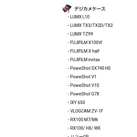
・LUMX L10
・LUMX TX3/TX2D/TX2
・LUMX TZ99
・FUJIFILM X100VI
・FUJIFILM X half
・FUJIFILM instax
・PoweShot SX740 HS
・PoweShot V1
・PoweShot V10
・PoweShot G7X
・IXY 650
・VLOGCAM ZV-1F
・RX100 M7/M6
・RX100/ HX/ WX
・リコーGR