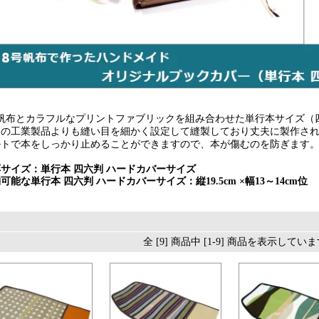
号帆布とカラフルなプリントファブリックを組み合わせた単行本サイズ（
常の工業製品よりも縫い目を細かく設定して縫製しており丈夫に製作さ
ルトで本をしっかり止めることができますので、本が傷むのを防ぎます
サイズ：単行本 四六判 ハードカバーサイズ
可能な単行本 四六判 ハードカバーサイズ：縦19.5cm ×幅13～14cm位
全 [9] 商品中 [1-9] 商品を表示してい