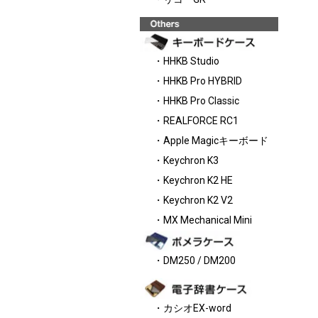
・HHKB Studio
・HHKB Pro HYBRID
・HHKB Pro Classic
・REALFORCE RC1
・Apple Magicキーボード
・Keychron K3
・Keychron K2 HE
・Keychron K2 V2
・MX Mechanical Mini
・DM250 / DM200
・カシオEX-word