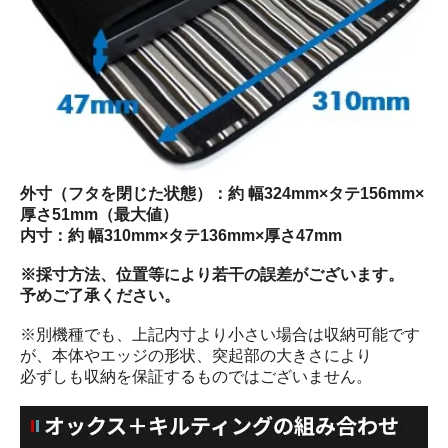
外寸（フタを閉じた状態）：約 幅324mm×タテ156mm×
厚さ51mm（最大値）
内寸：約 幅310mm×タテ136mm×厚さ47mm
※採寸方法、位置等により若干の誤差がございます。
予めご了承ください。
※別機種でも、上記内寸より小さい場合は収納可能です
が、本体やエッジの形状、突起部の大きさにより
必ずしも収納を保証するものではございません。