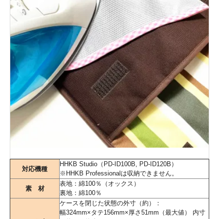
HHKB Studio（PD-ID100B, PD-ID120B）
対応機種
※HHKB Professionalは収納できません。
表地：綿100％（オックス）
素 材
裏地：綿100％
ケースを閉じた状態の外寸（約）：
幅324mm×タテ156mm×厚さ51mm（最大値） 内寸