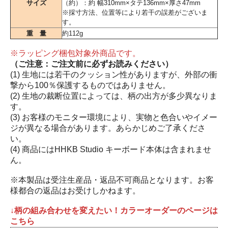
サイズ
（約）：約 幅310mm×タテ136mm×厚さ47mm
※採寸方法、位置等により若干の誤差がございま
す。
重 量
約112g
※ラッピング梱包対象外商品です。
（ご注意：ご注文前に必ずお読みください）
(1) 生地には若干のクッション性がありますが、外部の衝
撃から100％保護するものではありません。
(2) 生地の裁断位置によっては、柄の出方が多少異なりま
す。
(3) お客様のモニター環境により、実物と色合いやイメー
ジが異なる場合があります。あらかじめご了承くださ
い。
(4) 商品にはHHKB Studio キーボード本体は含まれませ
ん。
※本製品は受注生産品・返品不可商品となります。お客
様都合の返品はお受けしかねます。
↓柄の組み合わせを変えたい！カラーオーダーのページは
こちら