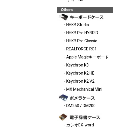
・HHKB Studio
・HHKB Pro HYBRID
・HHKB Pro Classic
・REALFORCE RC1
・Apple Magicキーボード
・Keychron K3
・Keychron K2 HE
・Keychron K2 V2
・MX Mechanical Mini
・DM250 / DM200
・カシオEX-word