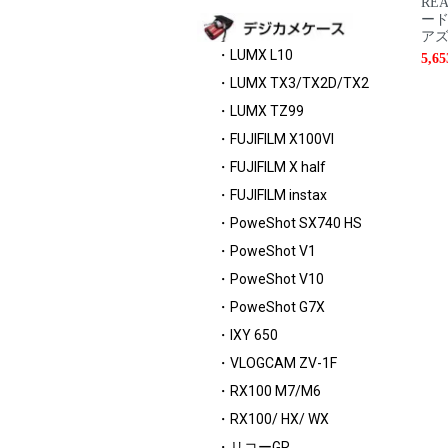
RE
ード
アズ
・LUMX L10
5,6
・LUMX TX3/TX2D/TX2
・LUMX TZ99
・FUJIFILM X100VI
・FUJIFILM X half
・FUJIFILM instax
・PoweShot SX740 HS
・PoweShot V1
・PoweShot V10
・PoweShot G7X
・IXY 650
・VLOGCAM ZV-1F
・RX100 M7/M6
・RX100/ HX/ WX
・リコーGR