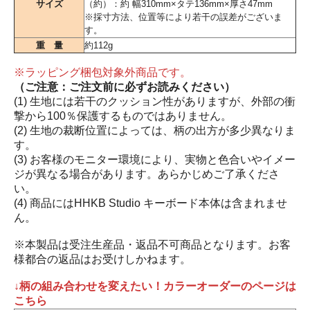
サイズ
（約）：約 幅310mm×タテ136mm×厚さ47mm
※採寸方法、位置等により若干の誤差がございま
す。
重 量
約112g
※ラッピング梱包対象外商品です。
（ご注意：ご注文前に必ずお読みください）
(1) 生地には若干のクッション性がありますが、外部の衝
撃から100％保護するものではありません。
(2) 生地の裁断位置によっては、柄の出方が多少異なりま
す。
(3) お客様のモニター環境により、実物と色合いやイメー
ジが異なる場合があります。あらかじめご了承くださ
い。
(4) 商品にはHHKB Studio キーボード本体は含まれませ
ん。
※本製品は受注生産品・返品不可商品となります。お客
様都合の返品はお受けしかねます。
↓柄の組み合わせを変えたい！カラーオーダーのページは
こちら