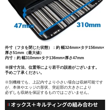
外寸（フタを閉じた状態）：約 幅324mm×タテ156mm×
厚さ51mm（最大値）
内寸：約 幅310mm×タテ136mm×厚さ47mm
※採寸方法、位置等により若干の誤差がございます。
予めご了承ください。
※別機種でも、上記内寸より小さい場合は収納可能です
が、本体やエッジの形状、突起部の大きさにより
必ずしも収納を保証するものではございません。