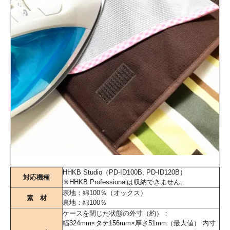
HHKB Studio（PD-ID100B, PD-ID120B）
対応機種
※HHKB Professionalは収納できません。
表地：綿100％（オックス）
素 材
裏地：綿100％
ケースを閉じた状態の外寸（約）：
幅324mm×タテ156mm×厚さ51mm（最大値） 内寸