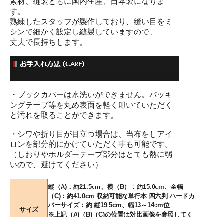
素材、縫製ともに国内生産、日本製になりま
す。
熟練したスタッフが製作しており、縫い目をミ
シンで細かく設定し縫製していますので、
丈夫で長持ちします。
・ブックカバーは水洗いができません。パッキ
ングテープ等を丸め表面を軽く叩いていただく
と汚れを取ることができます。
・シワや折り目が目立つ場合は、当布をしアイ
ロンを部分的にかけていただく事も可能です。
（しおりやホルダーテープ部分はとても熱に弱
いので、避けてください）
縦（A)：約21.5cm、横（B）：約15.0cm、全幅
（C)：約41.0cm 収納可能な単行本 四六判 ハードカ
バーサイズ：約 縦19.5cm、幅13～14cm位
サイズ
※上記（A)（B)（C)の位置は対比画像を参照してく