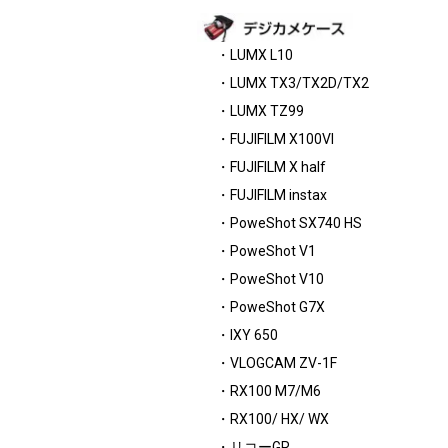
・LUMX L10
・LUMX TX3/TX2D/TX2
・LUMX TZ99
・FUJIFILM X100VI
・FUJIFILM X half
・FUJIFILM instax
・PoweShot SX740 HS
・PoweShot V1
・PoweShot V10
・PoweShot G7X
・IXY 650
・VLOGCAM ZV-1F
・RX100 M7/M6
・RX100/ HX/ WX
・リコーGR