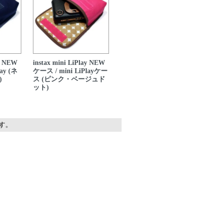
ay NEW
instax mini LiPlay NEW
ay (ネ
ケース / mini LiPlayケー
)
ス (ピンク・ベージュド
ット)
ます。