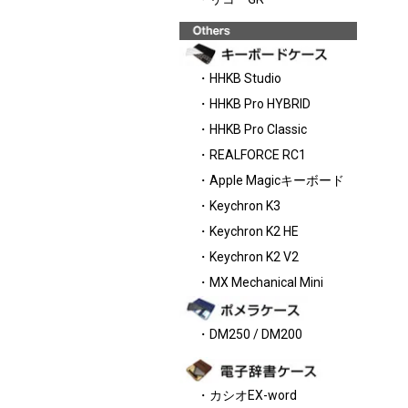
・HHKB Studio
・HHKB Pro HYBRID
・HHKB Pro Classic
・REALFORCE RC1
・Apple Magicキーボード
・Keychron K3
・Keychron K2 HE
・Keychron K2 V2
・MX Mechanical Mini
・DM250 / DM200
・カシオEX-word