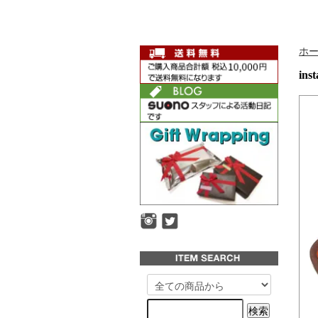
ホ
ins