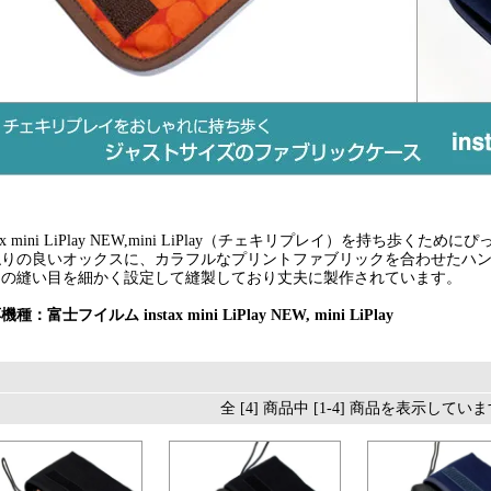
stax mini LiPlay NEW,mini LiPlay（チェキリプレイ）を持ち歩く
触りの良いオックスに、カラフルなプリントファブリックを合わせたハ
品の縫い目を細かく設定して縫製しており丈夫に製作されています。
種：富士フイルム instax mini LiPlay NEW, mini LiPlay
全 [4] 商品中 [1-4] 商品を表示してい