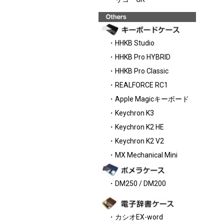
・HHKB Studio
・HHKB Pro HYBRID
・HHKB Pro Classic
・REALFORCE RC1
・Apple Magicキーボード
・Keychron K3
・Keychron K2 HE
・Keychron K2 V2
・MX Mechanical Mini
・DM250 / DM200
・カシオEX-word