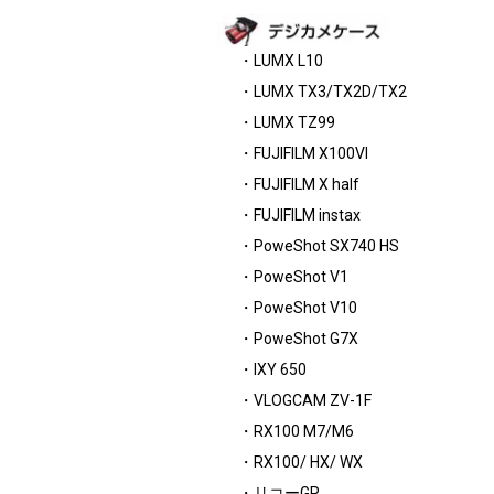
・LUMX L10
・LUMX TX3/TX2D/TX2
・LUMX TZ99
・FUJIFILM X100VI
・FUJIFILM X half
・FUJIFILM instax
・PoweShot SX740 HS
・PoweShot V1
・PoweShot V10
・PoweShot G7X
・IXY 650
・VLOGCAM ZV-1F
・RX100 M7/M6
・RX100/ HX/ WX
・リコーGR