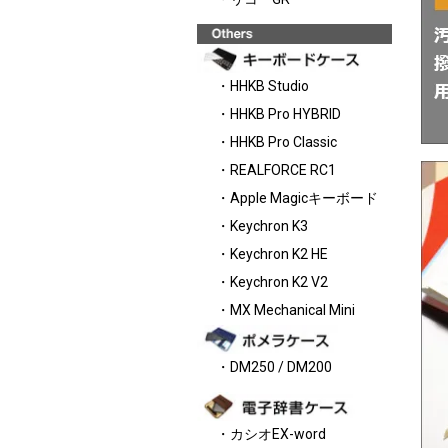
・HHKB Studio
・HHKB Pro HYBRID
・HHKB Pro Classic
・REALFORCE RC1
・Apple Magicキーボード
・Keychron K3
・Keychron K2 HE
・Keychron K2 V2
・MX Mechanical Mini
・DM250 / DM200
・カシオEX-word