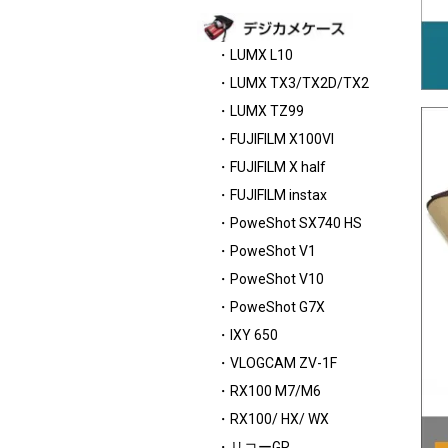
・LUMX L10
・LUMX TX3/TX2D/TX2
・LUMX TZ99
・FUJIFILM X100VI
・FUJIFILM X half
・FUJIFILM instax
・PoweShot SX740 HS
・PoweShot V1
・PoweShot V10
・PoweShot G7X
・IXY 650
・VLOGCAM ZV-1F
・RX100 M7/M6
・RX100/ HX/ WX
・リコーGR