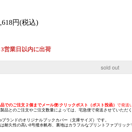
3,618円(税込)
～3営業日以内に出荷
sold out
単品でのご注文２個までメール便/クリックポスト（ポスト投函）
で発送
他製品とのご注文やご注文数量によっては、宅急便で発送させていただ
onoブランドのオリジナルブックカバー（文庫サイズ）です。
地は耐久性の高い8号撥水帆布、裏地はカラフルなプリントファブリック