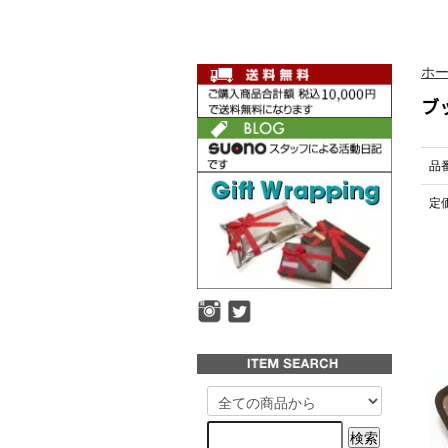
ホ
ブ
品
定