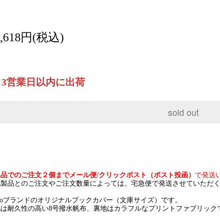
3,618円(税込)
～3営業日以内に出荷
sold out
単品でのご注文２個までメール便/クリックポスト（ポスト投函）
で発送
他製品とのご注文やご注文数量によっては、宅急便で発送させていただ
onoブランドのオリジナルブックカバー（文庫サイズ）です。
地は耐久性の高い8号撥水帆布、裏地はカラフルなプリントファブリック