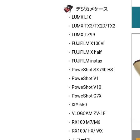
・LUMX L10
・LUMX TX3/TX2D/TX2
・LUMX TZ99
・FUJIFILM X100VI
・FUJIFILM X half
・FUJIFILM instax
・PoweShot SX740 HS
・PoweShot V1
・PoweShot V10
・PoweShot G7X
・IXY 650
・VLOGCAM ZV-1F
・RX100 M7/M6
・RX100/ HX/ WX
・リコーGR