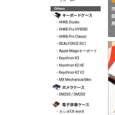
・HHKB Studio
・HHKB Pro HYBRID
・HHKB Pro Classic
・REALFORCE RC1
・Apple Magicキーボード
・Keychron K3
・Keychron K2 HE
・Keychron K2 V2
・MX Mechanical Mini
・DM250 / DM200
・カシオEX-word