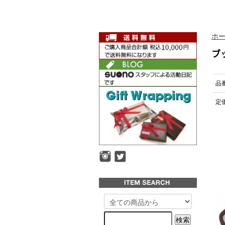
ホ
ブ
品
定