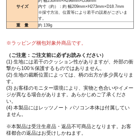
約 幅230mm×H296mm×D36mm
サイズ
内寸（約）：約 幅209mm×H273mm×D18.7mm
※採寸方法、位置等により若干の誤差がございま
す。
重 量
約 139g
※ラッピング梱包対象外商品です。
（ご注意：ご注文前に必ずお読みください）
(1) 生地には若干のクッション性がありますが、外部の衝
撃から100％保護するものではありません。
(2) 生地の裁断位置によっては、柄の出方が多少異なりま
す。
(3) お客様のモニター環境により、実物と色合いやイメー
ジが異なる場合があります。あらかじめご了承くださ
い。
(4) 本製品にはレッツノート パソコン本体は付属してい
ません。
※本製品は受注生産品・返品不可商品となります。お客
様都合の返品はお受けしかねます。