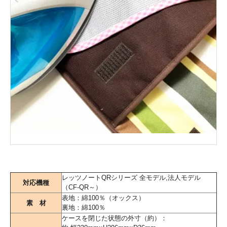
レッツノートQRシリーズ 全モデル,法人モデル
対応機種
（CF-QR～）
表地：綿100％（オックス）
素 材
裏地：綿100％
ケースを閉じた状態の外寸（約）：