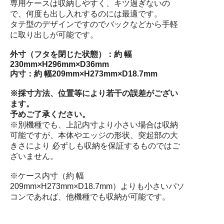
専用ケースは収納しやすく、キツ過ぎないの
で、何度も出し入れするのには最適です。
タテ型のデザインですのでバックなどから手軽
に取り出しが可能です。
外寸（フタを閉じた状態）：約 幅
230mm×H296mm×D36mm
内寸：約 幅209mm×H273mm×D18.7mm
※採寸方法、位置等により若干の誤差がござい
ます。
予めご了承ください。
※別機種でも、上記内寸より小さい場合は収納
可能ですが、本体やエッジの形状、突起部の大
きさにより 必ずしも収納を保証するものではご
ざいません。
※ケース内寸（約 幅
209mm×H273mm×D18.7mm）よりも小さいパソ
コンであれば、他機種でも収納が可能です。