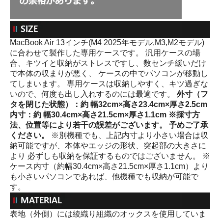
MacBook Air 13インチ(M4 2025年モデル,M3,M2モデル)
に合わせて製作した専用ケースです。 汎用ケースの場
合、キツイと収納がストレスですし、数センチ緩いだけ
で本体の収まりが悪く、 ケースの中でパソコンが移動し
てしまいます。 専用ケースは収納しやすく、キツ過ぎな
いので、何度も出し入れするのには最適です。
外寸（フ
タを閉じた状態）：約 幅32cm×高さ23.4cm×厚さ2.5cm
内寸：約 幅30.4cm×高さ21.5cm×厚さ1.1cm ※採寸方
法、位置等により若干の誤差がございます。 予めご了承
ください。
※別機種でも、上記内寸より小さい場合は収
納可能ですが、本体やエッジの形状、突起部の大きさに
より 必ずしも収納を保証するものではございません。 ※
ケース内寸（約幅30.4cm×高さ21.5cm×厚さ1.1cm）より
も小さいパソコンであれば、他機種でも収納が可能で
す。
表地（外側）には綾織り組織のオックスを使用していま