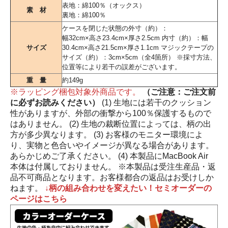
表地：綿100％（オックス）
素 材
裏地：綿100％
ケースを閉じた状態の外寸（約）：
幅32cm×高さ23.4cm×厚さ2.5cm 内寸（約）：幅
サイズ
30.4cm×高さ21.5cm×厚さ1.1cm マジックテープの
サイズ（約）：3cm×5cm（全4箇所） ※採寸方法、
位置等により若干の誤差がございます。
重 量
約149g
※ラッピング梱包対象外商品です。
（ご注意：ご注文前
に必ずお読みください）
(1) 生地には若干のクッション
性がありますが、外部の衝撃から100％保護するもので
はありません。 (2) 生地の裁断位置によっては、柄の出
方が多少異なります。 (3) お客様のモニター環境によ
り、実物と色合いやイメージが異なる場合があります。
あらかじめご了承ください。 (4) 本製品にMacBook Air
本体は付属しておりません。 ※本製品は受注生産品・返
品不可商品となります。お客様都合の返品はお受けしか
ねます。
↓柄の組み合わせを変えたい！セミオーダーの
ページはこちら