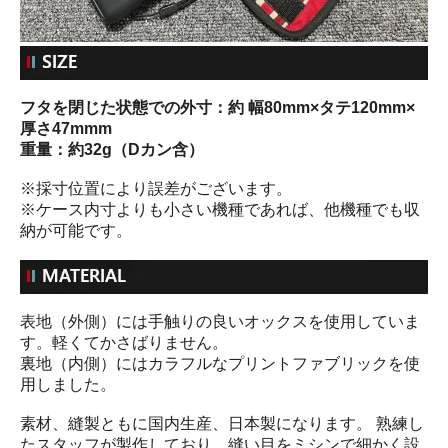
フタを閉じた状態での外寸：約 幅80mm×タテ120mm×
厚さ47mmm
重量：約32g（Dカン含）
※採寸位置により誤差がございます。
※ケース内寸よりも小さい機種であれば、他機種でも収
納が可能です。
表地（外側）には手触りの良いオックスを使用していま
す。軽くてかさばりません。
裏地（内側）にはカラフルなプリントファブリックを使
用しました。
素材、縫製ともに国内生産、日本製になります。 熟練し
たスタッフが製作しており、縫い目をミシンで細かく設