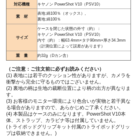
対応機種
キヤノン PowerShot V10（PSV10）
表地:綿100％（オックス）,
素 材
裏地:綿100％
ケースを閉じた状態の外寸（約）：
キヤノン PowerShot V10（PSV10）
サイズ
内寸（約）：幅63.4mm×タテ90mm×厚さ34.3mm
（計測位置によって誤差があります）
重 量
約32g（Dカン含）
（ご注意：ご注文前に必ずお読みください）
(1) 表地には若干のクッション性がありますが、カメラを
衝撃から完全に守るものではございません。
(2) 裏地の柄は生地の裁断位置により柄の出方が異なりま
す。
(3) お客様のモニター環境により色合いが実物と若干異な
る場合がありますので、あらかじめご了承ください。
(4) 本製品はケースのみになります。PowerShot V10本
体、ストラップ、カラビナ等は付属していません。
(トライポッドグリップキット付属のトライポッドグリッ
プは収納できません。)