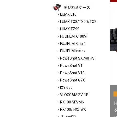
・LUMX L10
・LUMX TX3/TX2D/TX2
・LUMX TZ99
・FUJIFILM X100VI
・FUJIFILM X half
・FUJIFILM instax
・PoweShot SX740 HS
・PoweShot V1
・PoweShot V10
・PoweShot G7X
・IXY 650
・VLOGCAM ZV-1F
・RX100 M7/M6
・RX100/ HX/ WX
・リコーGR