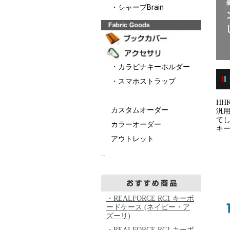
・シャープBrain
・カラビナキーホルダー
・スマホストラップ
HHK
カスタムオーダー
汎
て
カラーオーダー
キ
アウトレット
..
・REALFORCE RC1 キーボ
ードケース (ネイビー・ア
ズーリ)
・REALFORCE RC1 キーボ