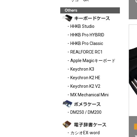
・HHKB Studio
・HHKB Pro HYBRID
・HHKB Pro Classic
・REALFORCE RC1
・Apple Magicキーボード
・Keychron K3
・Keychron K2 HE
・Keychron K2 V2
・MX Mechanical Mini
・DM250 / DM200
・カシオEX-word