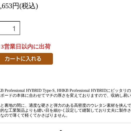
5,653円(税込)
～3営業日以内に出荷
B Professional HYBRID Type-S, HHKB Professional HYBRID
ーボードの本体に合わせてマチの厚さを変えておりますので、収納し易
地と裏地の間に、適度な硬さと弾力のある高密度のウレタン素材を挟ん
般的な工業製品よりも縫い目を細かく設定して縫製しており丈夫に製作
製なので薄くて軽くてかさばりません。