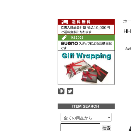
ホ
HH
品