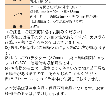
裏地：綿100％
ケースを閉じた状態の外寸（約）：
幅143mm×タテ99mm×厚さ85mm
サイズ
内寸（約）：約幅129mm×タテ70mm×厚さ66mm
（計測位置によって誤差があります）
重 量
約57g
（ご注意：ご注文前に必ずお読みください）
(1) 表地には若干のクッション性がありますが、カメラを
衝撃から完全に守るものではございません。
(2) 裏地の柄は生地の裁断位置により柄の出方が異なりま
す。
(3) レンズプロテクター（37mm）、純正自動開閉キャッ
プ（LC-37C）装着時も収納可能です。
(4) お客様のモニター環境により色合いが実物と若干異な
る場合がありますので、あらかじめご了承ください。
(5) E-P7ケースにはカメラ本体は付属しておりません。
※本製品は受注生産品・返品不可商品となります。お客
様都合の返品はお受けしかねます。