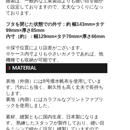
縫製は、一般的な工業製品よりも縫い目を細か
く設定しておりますので、丈夫なつくりになっ
ております。
フタを閉じた状態での外寸：約 幅143mm×タテ
99mm×厚さ85mm
内寸（約）：幅129mm×タテ70mm×厚さ66mm
※採寸位置により誤差がございます。
※ケース内寸よりも小さいカメラであれば、他
機種でも収納が可能です。
表地（外側）には8号撥水帆布を使用していま
す。汚れにも強く、耐久性も高く丈夫で長持ち
します。
裏地（内側）にはカラフルなプリントファブリ
ックを使用しました。
素材、縫製ともに国内生産、日本製になりま
す。 熟練したスタッフが製作しており、縫い目
をミシンで細かく設定し縫製していますので、