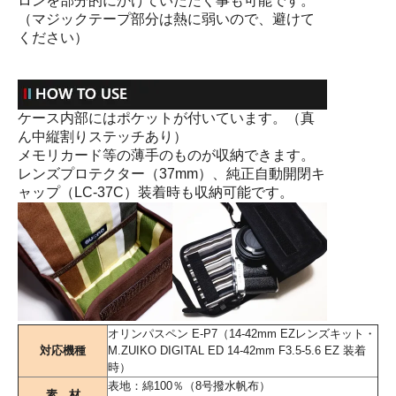
ロンを部分的にかけていただく事も可能です。
（マジックテープ部分は熱に弱いので、避けて
ください）
ケース内部にはポケットが付いています。（真
ん中縦割りステッチあり）
メモリカード等の薄手のものが収納できます。
レンズプロテクター（37mm）、純正自動開閉キ
ャップ（LC-37C）装着時も収納可能です。
オリンパスペン E-P7（14-42mm EZレンズキット・
対応機種
M.ZUIKO DIGITAL ED 14-42mm F3.5-5.6 EZ 装着
時）
表地：綿100％（8号撥水帆布）
素 材