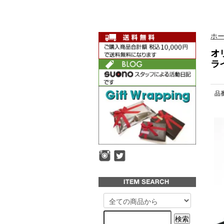
ホ
オリ
ラ
品