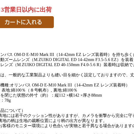
～3営業日以内に出荷
ンパス OM-D E-M10 Mark III（14-42mm EZ レンズ装着時）
動ズームレンズ（M.ZUIKO DIGITAL ED 14-42mm F3.5-5.6 E
レンズ（M.ZUIKO DIGITAL ED 40-150mm F4.0-5.6 R）装着時は収
製は、一般的な工業製品よりも縫い目を細かく設定しておりますので、
機種:オリンパス OM-D E-M10 Mark III（14-42mm EZ レンズ装着時）
 表地:綿100％（８号帆布）, 裏地:綿100％
を閉じた状態の外寸（約）：縦112 ×横142 ×厚さ88mm
：78g
商品について）
) 表地には若干のクッション性がありますが、カメラを衝撃から完全に
) 裏地の柄は生地の裁断位置により柄の出方が異なります。
) お客様のモニター環境により色合いが実物と若干異なる場合がありま