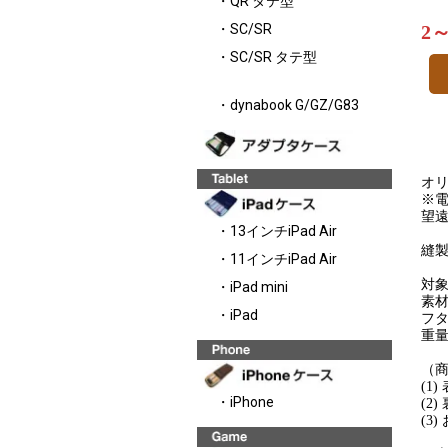
・QR タテ型
2
・SC/SR
・SC/SR タテ型
・dynabook G/GZ/G83
オリ
※電
望遠
・13インチiPad Air
縫
・11インチiPad Air
対象
・iPad mini
素材
・iPad
フタ
重量
（
(1
・iPhone
(2
(3