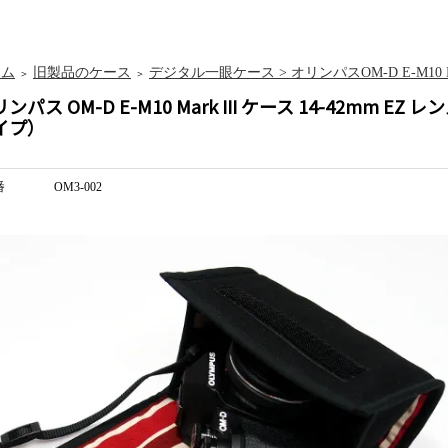
ーム
旧製品のケース
デジタル一眼ケース > オリンパスOM-D E-M10 Ma
＞
＞
ンパス OM-D E-M10 Mark III ケース 14-42mm
イプ）
番
OM3-002