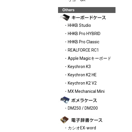
・HHKB Studio
・HHKB Pro HYBRID
・HHKB Pro Classic
・REALFORCE RC1
・Apple Magicキーボード
・Keychron K3
・Keychron K2 HE
・Keychron K2 V2
・MX Mechanical Mini
・DM250 / DM200
・カシオEX-word