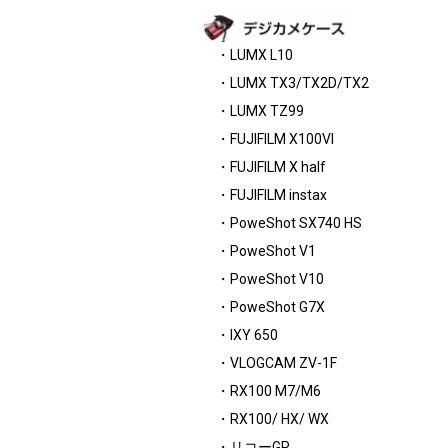
・LUMX L10
・LUMX TX3/TX2D/TX2
・LUMX TZ99
・FUJIFILM X100VI
・FUJIFILM X half
・FUJIFILM instax
・PoweShot SX740 HS
・PoweShot V1
・PoweShot V10
・PoweShot G7X
・IXY 650
・VLOGCAM ZV-1F
・RX100 M7/M6
・RX100/ HX/ WX
・リコーGR