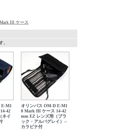
rk III ケース
ます。
E-M1
オリンパス OM-D E-M1
14-42
0 Mark III ケース 14-42
用（ネイ
mm EZ レンズ用（ブラ
付
ック・アルバグレイ）--
カラビナ付