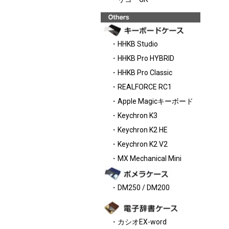
・HHKB Studio
・HHKB Pro HYBRID
・HHKB Pro Classic
・REALFORCE RC1
・Apple Magicキーボード
・Keychron K3
・Keychron K2 HE
・Keychron K2 V2
・MX Mechanical Mini
・DM250 / DM200
・カシオEX-word