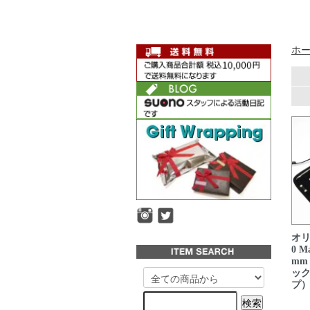
ホ
オリ
0 M
mm
ッ
プ）