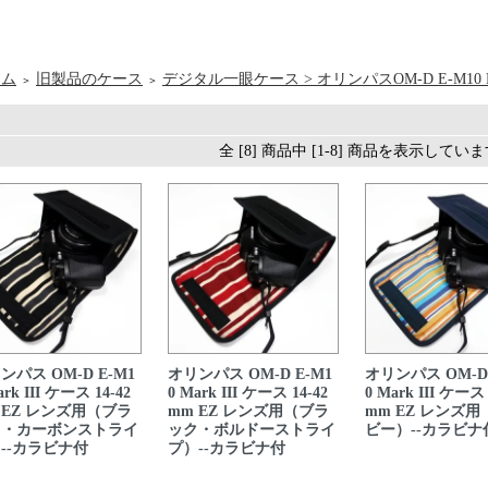
ーム
旧製品のケース
デジタル一眼ケース > オリンパスOM-D E-M10 Ma
＞
＞
全 [8] 商品中 [1-8] 商品を表示してい
ンパス OM-D E-M1
オリンパス OM-D E-M1
オリンパス OM-D 
ark III ケース 14-42
0 Mark III ケース 14-42
0 Mark III ケース 
 EZ レンズ用（ブラ
mm EZ レンズ用（ブラ
mm EZ レンズ
ク・カーボンストライ
ック・ボルドーストライ
ビー）--カラビナ
--カラビナ付
プ）--カラビナ付