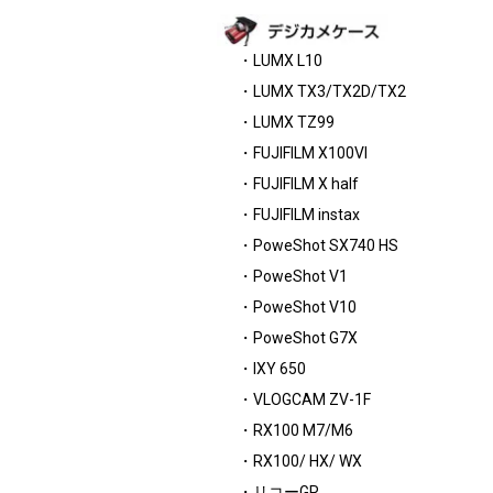
・LUMX L10
・LUMX TX3/TX2D/TX2
・LUMX TZ99
・FUJIFILM X100VI
・FUJIFILM X half
・FUJIFILM instax
・PoweShot SX740 HS
・PoweShot V1
・PoweShot V10
・PoweShot G7X
・IXY 650
・VLOGCAM ZV-1F
・RX100 M7/M6
・RX100/ HX/ WX
・リコーGR