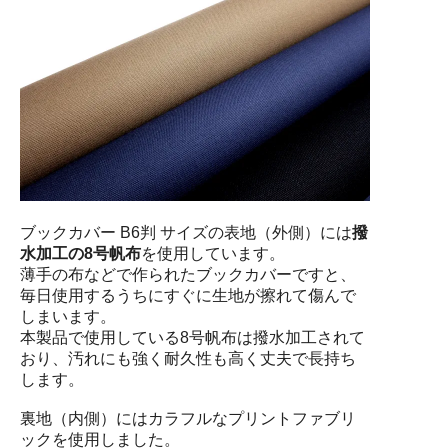
ブックカバー B6判 サイズの表地（外側）には
撥
水加工の8号帆布
を使用しています。
薄手の布などで作られたブックカバーですと、
毎日使用するうちにすぐに生地が擦れて傷んで
しまいます。
本製品で使用している8号帆布は撥水加工されて
おり、汚れにも強く耐久性も高く丈夫で長持ち
します。
裏地（内側）にはカラフルなプリントファブリ
ックを使用しました。