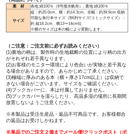
素 材
表地:綿100％（8号撥水帆布）, 裏地:綿100％
縦：約20.0cm、横：約14.3cm、全幅：約39.9cm 収納
可能な単行本サイズ（B6判サイズ/コミックサイズ）：
サイズ
約 縦18.2cm、横13〜14cm位
※横のサイズは本の幅により変動します。
（ご注意：ご注文前に必ずお読みください）
(1)裏地の柄は、製作時の生地裁断の位置により柄の出方
がそれぞれ若干異なります。
(2)お客様のモニター環境により色合いが実物と若干異な
る場合がありますので、あらかじめご了承ください。
(3)極端に厚みのある本（横＋厚さ17cm以上）は収納で
きない場合がございます。サイズをご確認ください。
(4)ブックカバーに、本は付属しておりません。
(5)ブックカバーを濡らしたり、高温多湿の場所に長期間
放置しないようご注意ください。
※本製品は受注生産品・返品不可商品です。お客様都合
の返品はお受けしかねます。
※単品でのご注文２個までメール便/クリックポスト（ポ