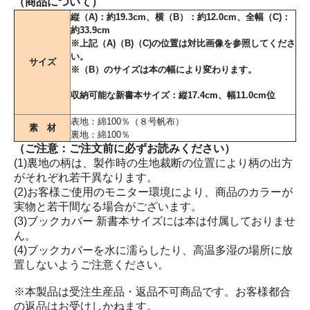
（商品について）
縦（A)：約19.3cm、横（B）：約12.0cm、全幅（C)：
約33.9cm
※上記（A)（B)（C)の位置は対比画像を参照してくださ
い。
サイズ
※（B）のサイズは本の幅により変わります。
収納可能な新書本サイズ：縦17.4cm、幅11.0cm位
表地：綿100％（８号帆布）
素 材
裏地：綿100％
（ご注意：ご注文前に必ずお読みください）
(1)裏地の柄は、製作時の生地裁断の位置により柄の出方
がそれぞれ若干異なります。
(2)お客様ご使用のモニター環境により、商品のカラーが
実物と若干間なる場合がございます。
(3)ブックカバー 新書本サイズには本は付属しておりませ
ん。
(4)ブックカバーを水に濡らしたり、高温多湿の場所に放
置しないようご注意ください。
※本製品は受注生産品・返品不可商品です。お客様都合
の返品はお受けしかねます。