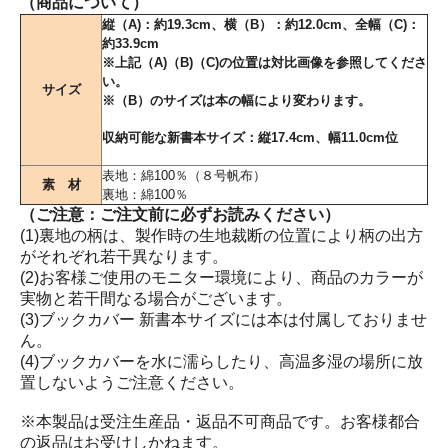
（商品について）
縦（A)：約19.3cm、横（B）：約12.0cm、全幅（C)：
約33.9cm
※上記（A)（B)（C)の位置は対比画像を参照してくださ
い。
サイズ
※（B）のサイズは本の幅により変わります。
収納可能な新書本サイズ：縦17.4cm、幅11.0cm位
表地：綿100％（８号帆布）
素 材
裏地：綿100％
（ご注意：ご注文前に必ずお読みください）
(1)裏地の柄は、製作時の生地裁断の位置により柄の出方
がそれぞれ若干異なります。
(2)お客様ご使用のモニター環境により、商品のカラーが
実物と若干間なる場合がございます。
(3)ブックカバー 新書本サイズには本は付属しておりませ
ん。
(4)ブックカバーを水に濡らしたり、高温多湿の場所に放
置しないようご注意ください。
※本製品は受注生産品・返品不可商品です。お客様都合
の返品はお受けしかねます。