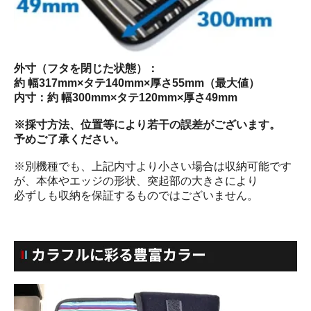
外寸（フタを閉じた状態）：
約 幅317mm×タテ140mm×厚さ55mm（最大値）
内寸：約 幅300mm×タテ120mm×厚さ49mm
※採寸方法、位置等により若干の誤差がございます。
予めご了承ください。
※別機種でも、上記内寸より小さい場合は収納可能です
が、本体やエッジの形状、突起部の大きさにより
必ずしも収納を保証するものではございません。