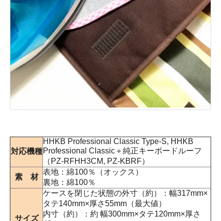
HHKB Professional Classic Type-S, HHKB
Professional Classic＋純正キーボードルーフ
対応機種
（PZ-RFHH3CM, PZ-KBRF）
表地：綿100％（オックス）
素 材
裏地：綿100％
ケースを閉じた状態の外寸（約）：幅317mm×
タテ140mm×厚さ55mm（最大値）
内寸（約）：約 幅300mm×タテ120mm×厚さ
サイズ