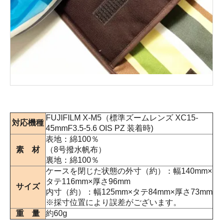
FUJIFILM X-M5（標準ズームレンズ XC15-
対応機種
45mmF3.5-5.6 OIS PZ 装着時)
表地：綿100％
素 材
（8号撥水帆布）
裏地：綿100％
ケースを閉じた状態の外寸（約）：幅140mm×
タテ116mm×厚さ96mm
サイズ
内寸（約）：幅125mm×タテ84mm×厚さ73mm
※採寸位置により誤差がございます。
重 量
約60g