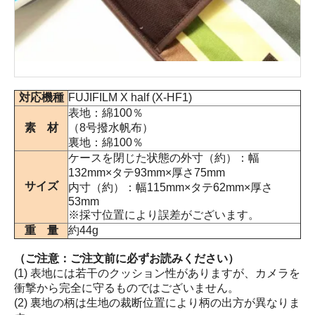
対応機種
FUJIFILM X half (X-HF1)
表地：綿100％
素 材
（8号撥水帆布）
裏地：綿100％
ケースを閉じた状態の外寸（約）：幅
132mm×タテ93mm×厚さ75mm
サイズ
内寸（約）：幅115mm×タテ62mm×厚さ
53mm
※採寸位置により誤差がございます。
重 量
約44g
（ご注意：ご注文前に必ずお読みください）
(1) 表地には若干のクッション性がありますが、カメラを
衝撃から完全に守るものではございません。
(2) 裏地の柄は生地の裁断位置により柄の出方が異なりま