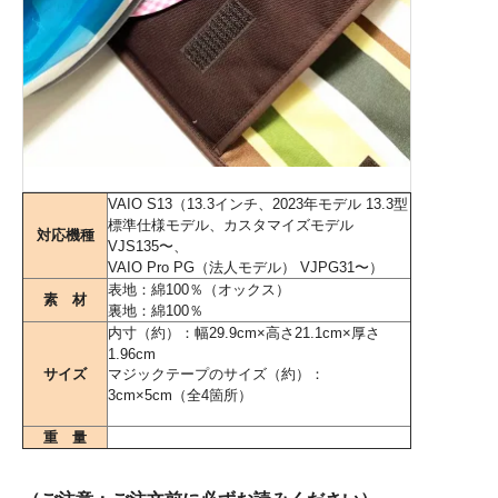
VAIO S13（13.3インチ、2023年モデル 13.3型
標準仕様モデル、カスタマイズモデル
対応機種
VJS135〜、
VAIO Pro PG（法人モデル） VJPG31〜）
表地：綿100％（オックス）
素 材
裏地：綿100％
内寸（約）：幅29.9cm×高さ21.1cm×厚さ
1.96cm
サイズ
マジックテープのサイズ（約）：
3cm×5cm（全4箇所）
重 量