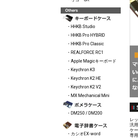
・HHKB Studio
・HHKB Pro HYBRID
・HHKB Pro Classic
・REALFORCE RC1
・Apple Magicキーボード
・Keychron K3
・Keychron K2 HE
・Keychron K2 V2
・MX Mechanical Mini
・DM250 / DM200
レッ
汎
ケ
・カシオEX-word
専