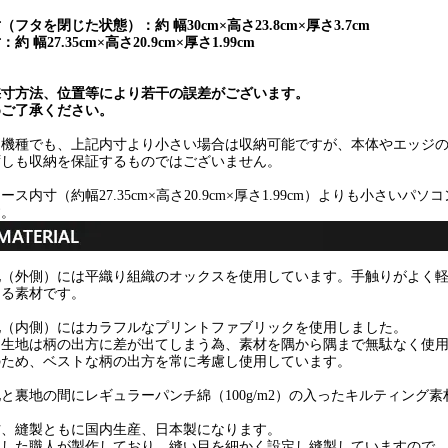
（フタを閉じた状態）：約 幅30cm×高さ23.8cm×厚さ3.7cm
：約 幅27.35cm×高さ20.9cm×厚さ1.99cm
採寸方法、位置等により若干の誤差がございます。
めご了承ください。
別機種でも、上記内寸より小さい場合は収納可能ですが、本体やエッジ
ずしも収納を保証するものではございません。
ース内寸（約幅27.35cm×高さ20.9cm×厚さ1.99cm）よりも小さい
す。
地（外側）には平織り組織のオックスを使用しています。手触りがよく
ある素材です。
地（内側）にはカラフルなプリントファブリックを使用しました。
物生地は柄の出方に差が出てしまう為、素材を隅から隅まで無駄なく使
のため、ベストな柄の出方を常に考慮し使用しています。
と裏地の間にレギュラーパンチ綿（100g/m2）の入ったキルティング
材、縫製ともに国内生産、日本製になります。
練した職人が製作しており、縫い目を細かく設定し縫製していますので