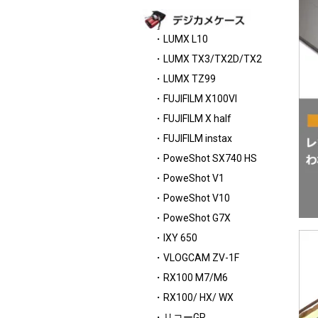
・LUMX L10
・LUMX TX3/TX2D/TX2
・LUMX TZ99
・FUJIFILM X100VI
・FUJIFILM X half
・FUJIFILM instax
・PoweShot SX740 HS
・PoweShot V1
・PoweShot V10
・PoweShot G7X
・IXY 650
・VLOGCAM ZV-1F
・RX100 M7/M6
・RX100/ HX/ WX
・リコーGR