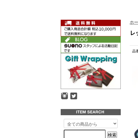
ホ
レ
品