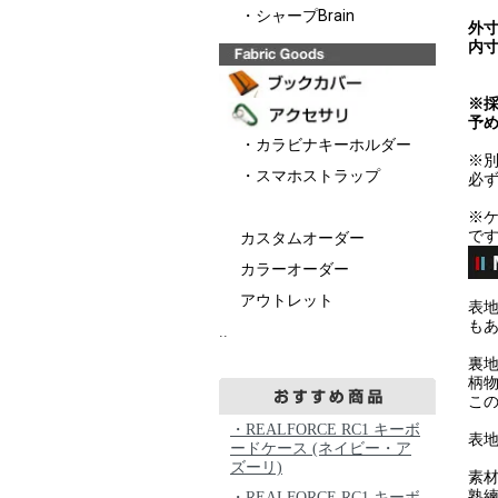
・シャープBrain
外寸
内寸
※
予
・カラビナキーホルダー
※
・スマホストラップ
必
※ケ
で
カスタムオーダー
カラーオーダー
アウトレット
表
も
..
裏
柄
こ
・REALFORCE RC1 キーボ
表地
ードケース (ネイビー・ア
ズーリ)
素
熟
・REALFORCE RC1 キーボ