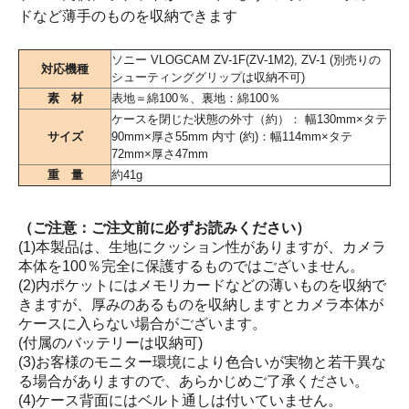
ドなど薄手のものを収納できます
ソニー VLOGCAM ZV-1F(ZV-1M2), ZV-1 (別売りの
対応機種
シューティンググリップは収納不可)
素 材
表地＝綿100％、裏地：綿100％
ケースを閉じた状態の外寸（約）： 幅130mm×タテ
サイズ
90mm×厚さ55mm 内寸 (約)：幅114mm×タテ
72mm×厚さ47mm
重 量
約41g
（ご注意：ご注文前に必ずお読みください）
(1)本製品は、生地にクッション性がありますが、カメラ
本体を100％完全に保護するものではございません。
(2)内ポケットにはメモリカードなどの薄いものを収納で
きますが、厚みのあるものを収納しますとカメラ本体が
ケースに入らない場合がございます。
(付属のバッテリーは収納可)
(3)お客様のモニター環境により色合いが実物と若干異な
る場合がありますので、あらかじめご了承ください。
(4)ケース背面にはベルト通しは付いていません。