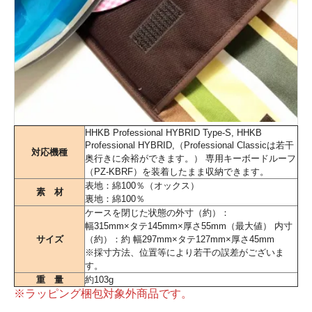
HHKB Professional HYBRID Type-S, HHKB
Professional HYBRID,（Professional Classicは若干
対応機種
奥行きに余裕ができます。） 専用キーボードルーフ
（PZ-KBRF）を装着したまま収納できます。
表地：綿100％（オックス）
素 材
裏地：綿100％
ケースを閉じた状態の外寸（約）：
幅315mm×タテ145mm×厚さ55mm（最大値） 内寸
サイズ
（約）：約 幅297mm×タテ127mm×厚さ45mm
※採寸方法、位置等により若干の誤差がございま
す。
重 量
約103g
※ラッピング梱包対象外商品です。