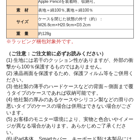
Apple Pencilを装着時、収納可。
素 材
表地＝綿100％,裏地＝綿100％
ケースを閉じた状態の外寸（約）：
サイズ
W26.8cm×H20.9cm×D3.2cm
重 量
約128g
※ラッピング梱包対象外です。
（ご注意：ご注文前に必ずお読みください）
(1) 生地には若干のクッション性がありますが、外部の衝
撃から100％保護するものではありません。
(2) 液晶画面を保護するため、保護フィルム等をご併用く
ださい。
(3) 他社製の薄手のハードケースなどの背面～側面まで覆
うタイプのケースであれば収納可能です。
(4) 他社製の厚みのあるケースやシリコン製などの滑りの
悪いタイプのケースの場合は併用はできない場合がござ
います。
(5) お客様のモニター環境により、実物と色合いやイメー
ジが異なる場合があります。あらかじめご了承くださ
い。
(6) iPad本体、Smartカバー、キーボード類は本製品には