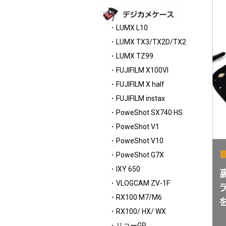
・LUMX L10
・LUMX TX3/TX2D/TX2
・LUMX TZ99
・FUJIFILM X100VI
・FUJIFILM X half
・FUJIFILM instax
・PoweShot SX740 HS
・PoweShot V1
・PoweShot V10
・PoweShot G7X
・IXY 650
・VLOGCAM ZV-1F
・RX100 M7/M6
・RX100/ HX/ WX
・リコーGR