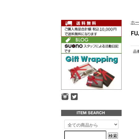
ホ
FU
品