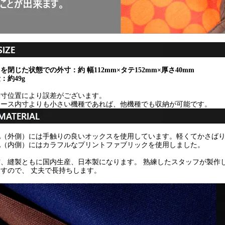
を閉じた状態での外寸：約 幅112mm×タテ152mm×厚さ40mm
：約49g
採寸位置により誤差がございます。
ケース内寸よりも小さい機種であれば、他機種でも収納が可能です。
地（外側）には手触りの良いオックスを使用しています。軽くてかさば
地（内側）にはカラフルなプリントファブリックを使用しました。
材、縫製ともに国内生産、日本製になります。 熟練したスタッフが製作
すので、 丈夫で長持ちします。