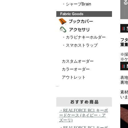
・シャープBrain
・カラビナキーホルダー
フタ
重量
・スマホストラップ
※
※
カスタムオーダー
カラーオーダー
アウトレット
表
裏
..
素
いま
・REALFORCE RC1 キーボ
ードケース (ネイビー・ア
ズーリ)
・REALFORCE RC1 キーボ