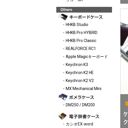
・HHKB Studio
・HHKB Pro HYBRID
・HHKB Pro Classic
・REALFORCE RC1
・Apple Magicキーボード
・Keychron K3
・Keychron K2 HE
・Keychron K2 V2
・MX Mechanical Mini
・DM250 / DM200
・カシオEX-word