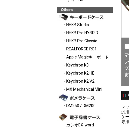
・HHKB Studio
・HHKB Pro HYBRID
・HHKB Pro Classic
・REALFORCE RC1
・Apple Magicキーボード
・Keychron K3
・Keychron K2 HE
・Keychron K2 V2
・MX Mechanical Mini
・DM250 / DM200
レッ
汎
ケ
専
・カシオEX-word