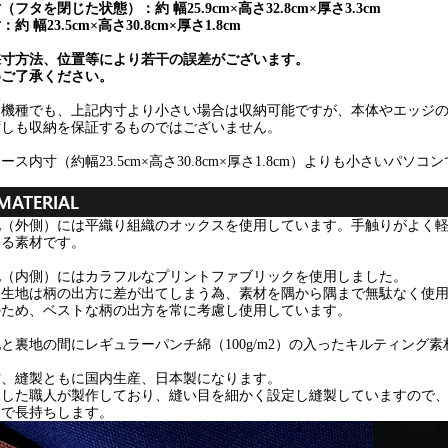
（フタを閉じた状態）：約 幅25.9cm×高さ32.8cm×厚さ3.3cm
：約 幅23.5cm×高さ30.8cm×厚さ1.8cm
採寸方法、位置等により若干の誤差がございます。
めご了承ください。
別機種でも、上記内寸より小さい場合は収納可能ですが、本体やエッジ
ずしも収納を保証するものではございません。
ース内寸（約幅23.5cm×高さ30.8cm×厚さ1.8cm）よりも小さいパ
。
地（外側）には平織り組織のオックスを使用しています。手触りがよく
ある素材です。
地（内側）にはカラフルなプリントファブリックを使用しました。
物生地は柄の出方に差が出てしまう為、素材を隅から隅まで無駄なく使
のため、ベストな柄の出方を常に考慮し使用しています。
と裏地の間にレギュラーパンチ綿（100g/m2）の入ったキルティング
材、縫製ともに国内生産、日本製になります。
練した職人が製作しており、縫い目を細かく設定し縫製していますので
夫で長持ちします。