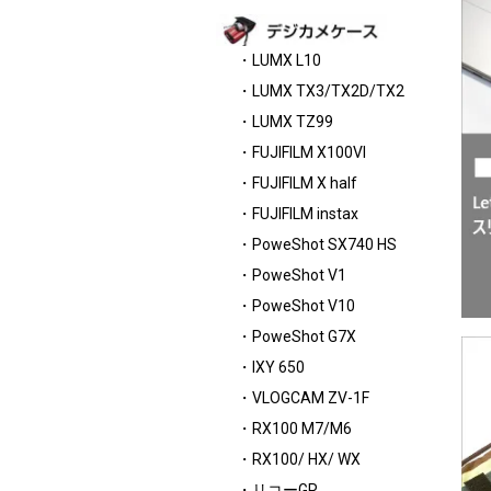
・LUMX L10
・LUMX TX3/TX2D/TX2
・LUMX TZ99
・FUJIFILM X100VI
・FUJIFILM X half
・FUJIFILM instax
・PoweShot SX740 HS
・PoweShot V1
・PoweShot V10
・PoweShot G7X
・IXY 650
・VLOGCAM ZV-1F
・RX100 M7/M6
・RX100/ HX/ WX
・リコーGR