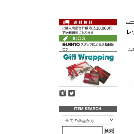
ホ
レ
品