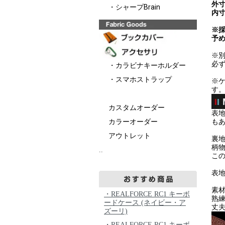
外寸
・シャープBrain
内寸
※
予
※
必
・カラビナキーホルダー
・スマホストラップ
※ケ
す
カスタムオーダー
表
カラーオーダー
も
アウトレット
裏
柄
..
こ
表地
素
・REALFORCE RC1 キーボ
熟
ードケース (ネイビー・ア
丈
ズーリ)
・REALFORCE RC1 キーボ