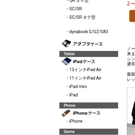
・QR タテ型
2
・SC/SR
・SC/SR タテ型
・dynabook G/GZ/G83
ノー
来
シ
通
・13インチiPad Air
最
・11インチiPad Air
レ
・iPad mini
・iPad
・iPhone