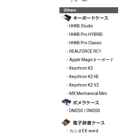
・HHKB Studio
・HHKB Pro HYBRID
・HHKB Pro Classic
・REALFORCE RC1
・Apple Magicキーボード
・Keychron K3
・Keychron K2 HE
・Keychron K2 V2
・MX Mechanical Mini
・DM250 / DM200
・カシオEX-word