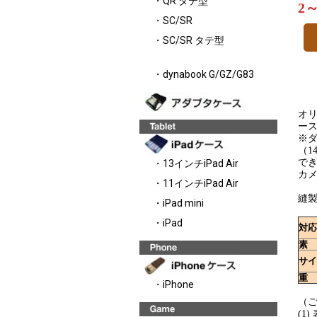
・QR タテ型
2
・SC/SR
・SC/SR タテ型
・dynabook G/GZ/G83
オリ
ー
※ダ
（1
で
・13インチiPad Air
カ
・11インチiPad Air
縫
・iPad mini
・iPad
対応
素 
サイ
重 
・iPhone
（
(1