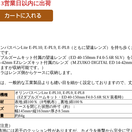
～3営業日以内に出荷
ンパスペンLite E-PL10, E-PL9, E-PL8（ともに望遠レンズ）を持ち歩
スです。
ブルズームキット付属の望遠レンズ（ED 40-150mm F4.0-5.6R S
4-42mm EZレンズキット付属のレンズ（M.ZUIKO DIGITAL ED 14-42
きますが収納可能です。）
メラはレンズ側からケースに収納します。
製は、一般的な工業製品よりも縫い目を細かく設定しておりますので、
オリンパスペンLite E-PL10, E-PL9, E-PL8
機種
（EZダブルズームキット・ED 40-150mm F4.0-5.6R SLV 装着時）
材
表地:綿100％（8号帆布）, 裏地:綿100％
ケースを閉じた状態の外寸（約）：
ズ
幅145mm×縦163mm×厚さ8.5mm
量
約84g
ご注意）
) 表地には若干のクッション性がありますが、カメラを衝撃から完全に