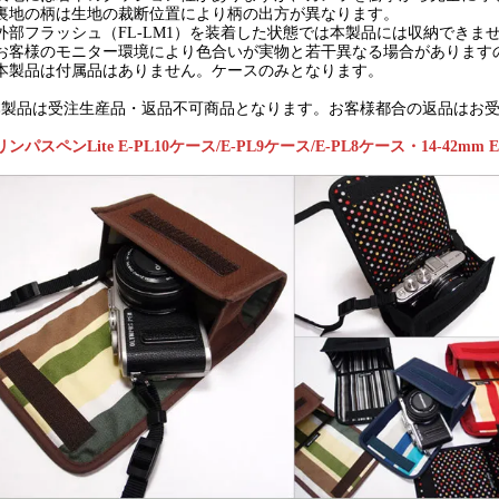
) 裏地の柄は生地の裁断位置により柄の出方が異なります。
) 外部フラッシュ（FL-LM1）を装着した状態では本製品には収納できま
) お客様のモニター環境により色合いが実物と若干異なる場合がありま
) 本製品は付属品はありません。ケースのみとなります。
本製品は受注生産品・返品不可商品となります。お客様都合の返品はお
リンパスペンLite E-PL10ケース/E-PL9ケース/E-PL8ケース・14-42m