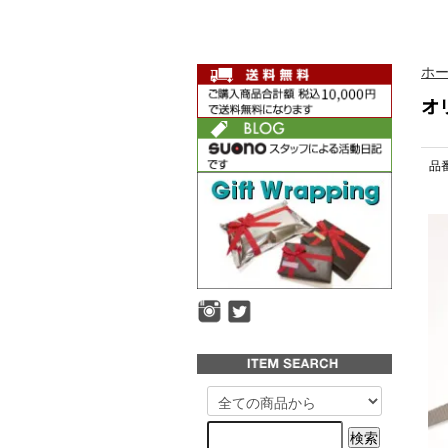
ホ
オリ
品