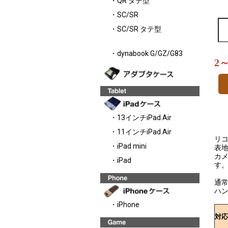
・QR タテ型
・SC/SR
・SC/SR タテ型
・dynabook G/GZ/G83
2
・13インチiPad Air
・11インチiPad Air
リコ
・iPad mini
表地
カメ
・iPad
す
通
ハ
・iPhone
対応