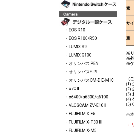
素 
サイ
・EOS R10
重 
・EOS R100/R50
・LUMIX S9
※リ
・LUMIX G100
※
・オリンパス PEN
※
・オリンパスE-PL
（
・オリンパスOM-D E-M10
(1
・α7C II
(2
(3
・α6400/α6300/α6100
(4
(5
・VLOGCAM ZV-E10 II
・FUJIFILM X-E5
※
・FUJIFILM X-T30 III
→ 
・FUJIFILM X-M5