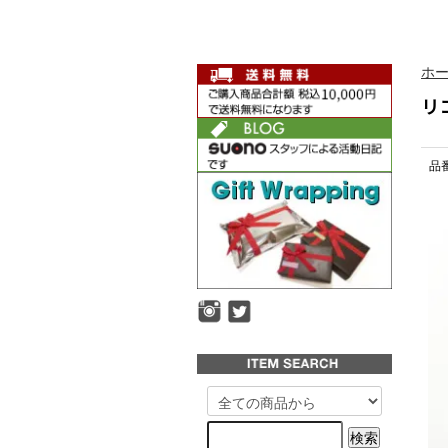
ホ
リ
品