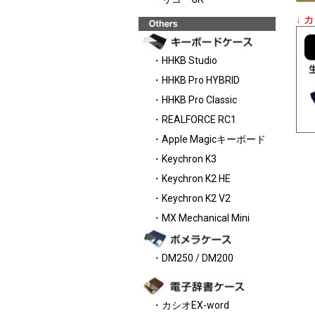
↓ 
・HHKB Studio
・HHKB Pro HYBRID
・HHKB Pro Classic
・REALFORCE RC1
・Apple Magicキーボード
・Keychron K3
・Keychron K2 HE
・Keychron K2 V2
・MX Mechanical Mini
・DM250 / DM200
・カシオEX-word