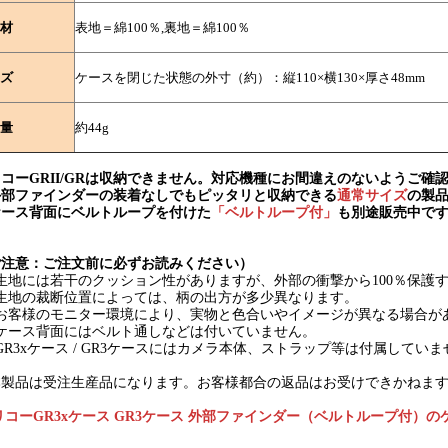
材
表地＝綿100％,裏地＝綿100％
ズ
ケースを閉じた状態の外寸（約）：縦110×横130×厚さ48mm
量
約44g
コーGRII/GRは収納できません。対応機種にお間違えのないようご確
外部ファインダーの装着なしでもピッタリと収納できる
通常サイズ
の製
ケース背面にベルトループを付けた
「ベルトループ付」
も別途販売中で
ご注意：ご注文前に必ずお読みください）
) 生地には若干のクッション性がありますが、外部の衝撃から100％保
) 生地の裁断位置によっては、柄の出方が多少異なります。
) お客様のモニター環境により、実物と色合いやイメージが異なる場合
) ケース背面にはベルト通しなどは付いていません。
) GR3xケース / GR3ケースにはカメラ本体、ストラップ等は付属してい
本製品は受注生産品になります。お客様都合の返品はお受けできかねま
リコーGR3xケース GR3ケース 外部ファインダー（ベルトループ付）の