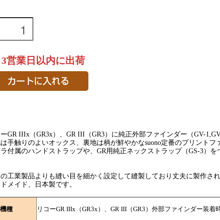
～3営業日以内に出荷
ーGR IIIx（GR3x）、GR III（GR3）に純正外部ファインダー（GV-
は手触りのよいオックス、裏地は柄が鮮やかなsuono定番のプリント
ラ付属のハンドストラップや、GR用純正ネックストラップ（GS-3）
。
常の工業製品よりも縫い目を細かく設定して縫製しており丈夫に製作さ
ンドメイド、日本製です。
機種
リコーGR IIIx（GR3x）、GR III（GR3）外部ファインダー装着