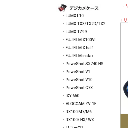
→ 
・LUMX L10
↓ 
・LUMX TX3/TX2D/TX2
・LUMX TZ99
・FUJIFILM X100VI
・FUJIFILM X half
・FUJIFILM instax
・PoweShot SX740 HS
・PoweShot V1
・PoweShot V10
・PoweShot G7X
・IXY 650
・VLOGCAM ZV-1F
・RX100 M7/M6
・RX100/ HX/ WX
・リコーGR