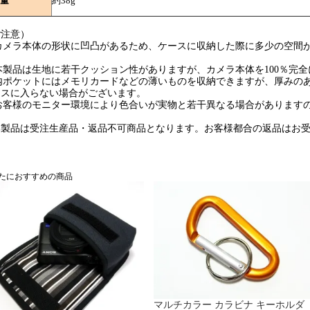
量
約38g
ご注意）
1)カメラ本体の形状に凹凸があるため、ケースに収納した際に多少の空間
。
)本製品は生地に若干クッション性がありますが、カメラ本体を100％完
3)内ポケットにはメモリカードなどの薄いものを収納できますが、厚みの
ースに入らない場合がございます。
4)お客様のモニター環境により色合いが実物と若干異なる場合があります
本製品は受注生産品・返品不可商品となります。お客様都合の返品はお
たにおすすめの商品
マルチカラー カラビナ キーホルダ