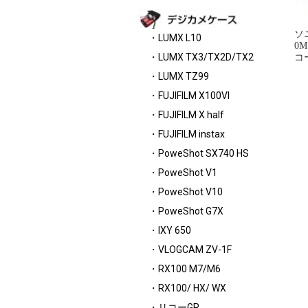
ソ
・LUMX L10
0M
・LUMX TX3/TX2D/TX2
コ
・LUMX TZ99
・FUJIFILM X100VI
・FUJIFILM X half
・FUJIFILM instax
・PoweShot SX740 HS
・PoweShot V1
・PoweShot V10
・PoweShot G7X
・IXY 650
・VLOGCAM ZV-1F
・RX100 M7/M6
・RX100/ HX/ WX
・リコーGR