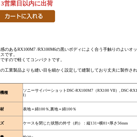
～3営業日以内に出荷
感のあるRX100M7 /RX100M6の黒いボディによく合う手触りのよ
ースです。
製ですので軽くてコンパクトです。
常の工業製品よりも縫い目を細かく設定して縫製しており丈夫に製作され
。
ソニーサイバーショットDSC-RX100M7（RX100 VII）, DSC-RX1
機種
I）
材
表地＝綿100％,裏地＝綿100％
ズ
ケースを閉じた状態の外寸（約）：縦131×横81×厚さ56mm