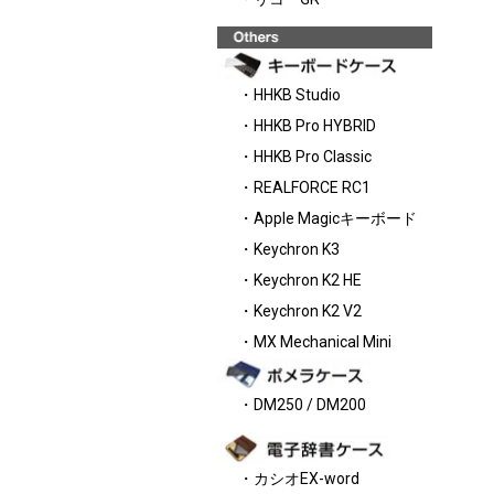
・HHKB Studio
・HHKB Pro HYBRID
・HHKB Pro Classic
・REALFORCE RC1
・Apple Magicキーボード
・Keychron K3
・Keychron K2 HE
・Keychron K2 V2
・MX Mechanical Mini
・DM250 / DM200
・カシオEX-word