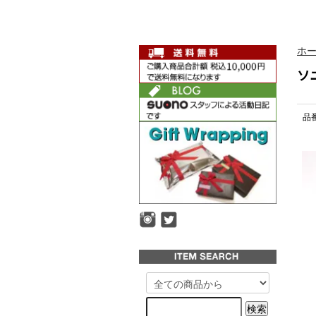
ホ
ソ
品