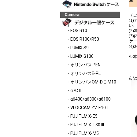
重 
（
(
い
・EOS R10
(2
(
・EOS R100/R50
ケ
(
・LUMIX S9
・LUMIX G100
※
・オリンパス PEN
・オリンパスE-PL
あな
・オリンパスOM-D E-M10
・α7C II
・α6400/α6300/α6100
・VLOGCAM ZV-E10 II
・FUJIFILM X-E5
・FUJIFILM X-T30 III
・FUJIFILM X-M5