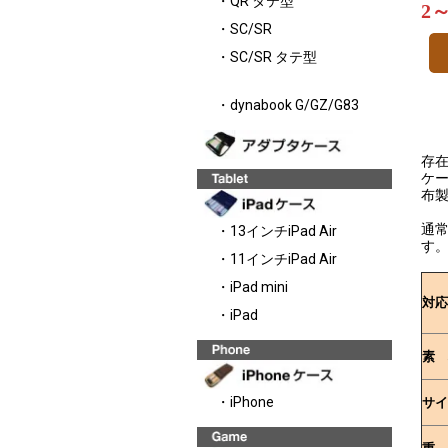
・QR タテ型
2
・SC/SR
・SC/SR タテ型
・dynabook G/GZ/G83
存在
ケ
布
通
・13インチiPad Air
す
・11インチiPad Air
・iPad mini
対応
・iPad
素 
・iPhone
サイ