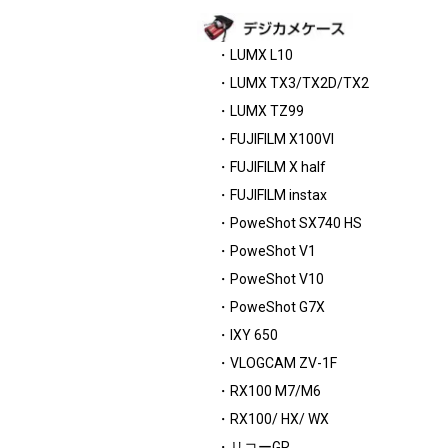
・LUMX L10
・LUMX TX3/TX2D/TX2
・LUMX TZ99
・FUJIFILM X100VI
・FUJIFILM X half
・FUJIFILM instax
・PoweShot SX740 HS
・PoweShot V1
・PoweShot V10
・PoweShot G7X
・IXY 650
・VLOGCAM ZV-1F
・RX100 M7/M6
・RX100/ HX/ WX
・リコーGR