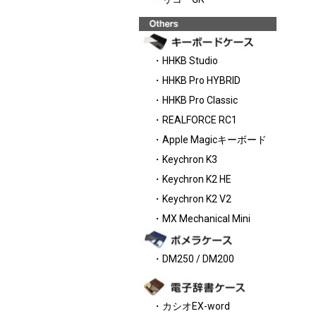
・HHKB Studio
・HHKB Pro HYBRID
・HHKB Pro Classic
・REALFORCE RC1
・Apple Magicキーボード
・Keychron K3
・Keychron K2 HE
・Keychron K2 V2
・MX Mechanical Mini
・DM250 / DM200
・カシオEX-word