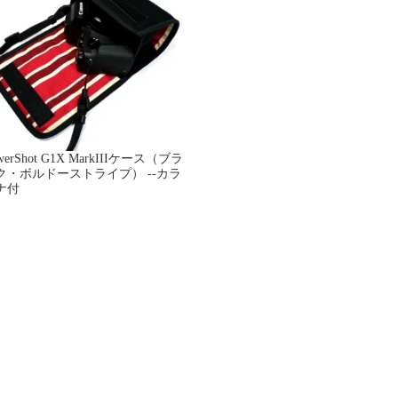
werShot G1X MarkIIIケース（ブラ
ク・ボルドーストライプ） --カラ
ナ付