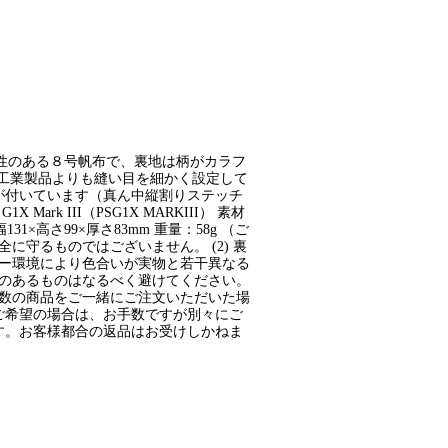
地は耐久性のある８号帆布で、裏地は柄がカラフ
な工業製品よりも縫い目を細かく設定して
が付いています（真ん中縦割りステッチ
ark III（PSG1X MARKIII） 素材
1×高さ99×厚さ83mm 重量：58g （ご
に守るものではございません。 (2) 裏
ター環境により色合いが実物と若干異なる
みのあるものはなるべく避けてください。
複数の商品をご一緒にご注文いただいた場
ご希望の場合は、お手数ですが別々にご
す。お客様都合の返品はお受けしかねま