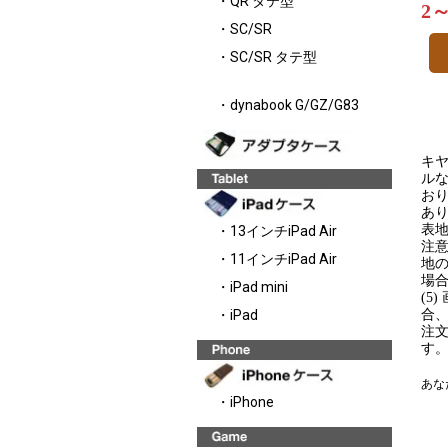
・QR タテ型
2
・SC/SR
・SC/SR タテ型
・dynabook G/GZ/G83
キヤ
ルな
お
あり
表地
・13インチiPad Air
注意
・11インチiPad Air
地の
場合
・iPad mini
(5
合
・iPad
注
す
あな
・iPhone