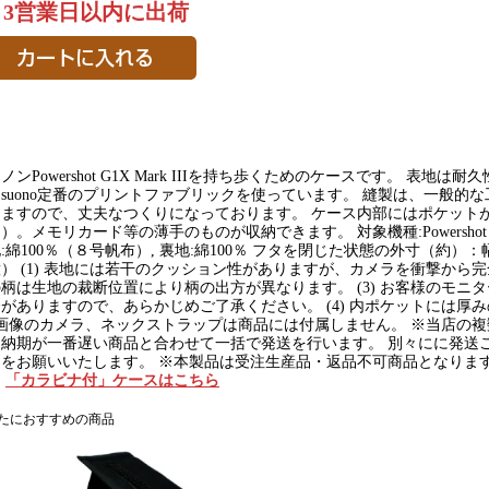
～3営業日以内に出荷
ノンPowershot G1X Mark IIIを持ち歩くためのケースです。 表
suono定番のプリントファブリックを使っています。 縫製は、一般的
りますので、丈夫なつくりになっております。 ケース内部にはポケット
）。メモリカード等の薄手のものが収納できます。 対象機種:Powershot G1X M
:綿100％（８号帆布）, 裏地:綿100％ フタを閉じた状態の外寸（約）：幅13
） (1) 表地には若干のクッション性がありますが、カメラを衝撃から完全
柄は生地の裁断位置により柄の出方が異なります。 (3) お客様のモニ
がありますので、あらかじめご了承ください。 (4) 内ポケットには厚
) 画像のカメラ、ネックストラップは商品には付属しません。 ※当店の
、納期が一番遅い商品と合わせて一括で発送を行います。 別々にに発送
文をお願いいたします。 ※本製品は受注生産品・返品不可商品となりま
。
「カラビナ付」ケースはこちら
たにおすすめの商品