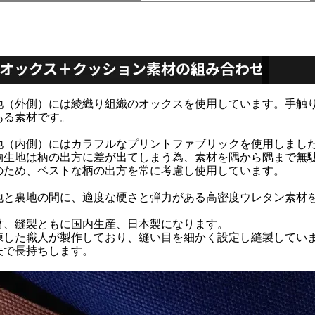
地（外側）には綾織り組織のオックスを使用しています。手触
ある素材です。
地（内側）にはカラフルなプリントファブリックを使用しまし
物生地は柄の出方に差が出てしまう為、素材を隅から隅まで無
のため、ベストな柄の出方を常に考慮し使用しています。
地と裏地の間に、適度な硬さと弾力がある高密度ウレタン素材
材、縫製ともに国内生産、日本製になります。
練した職人が製作しており、縫い目を細かく設定し縫製してい
夫で長持ちします。