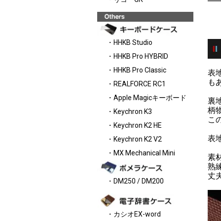
・HHKB Studio
・HHKB Pro HYBRID
・HHKB Pro Classic
表
も
・REALFORCE RC1
・Apple Magicキーボード
裏
柄
・Keychron K3
こ
・Keychron K2 HE
表
・Keychron K2 V2
・MX Mechanical Mini
素
熟
丈
・DM250 / DM200
・カシオEX-word