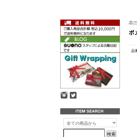
ホ
ポ
品