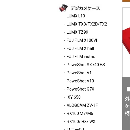
・LUMX L10
・LUMX TX3/TX2D/TX2
・LUMX TZ99
・FUJIFILM X100VI
・FUJIFILM X half
・FUJIFILM instax
・PoweShot SX740 HS
・PoweShot V1
・PoweShot V10
・PoweShot G7X
・IXY 650
・VLOGCAM ZV-1F
・RX100 M7/M6
・RX100/ HX/ WX
・リコーGR