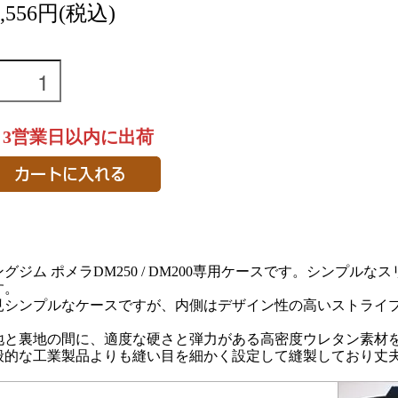
5,556円(税込)
～3営業日以内に出荷
ングジム ポメラDM250 / DM200専用ケースです。シンプ
す。
見シンプルなケースですが、内側はデザイン性の高いストライ
地と裏地の間に、適度な硬さと弾力がある高密度ウレタン素材
般的な工業製品よりも縫い目を細かく設定して縫製しており丈